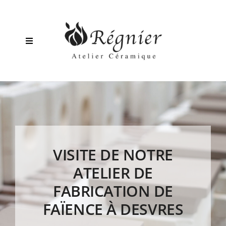
Passer
au
contenu
Toggle
Navigation
Découvrir
Nos Modèles
VISITE DE NOTRE
Carrelage mural
ATELIER DE
FABRICATION DE
Installation
FAÏENCE À DESVRES
Nos réalisations