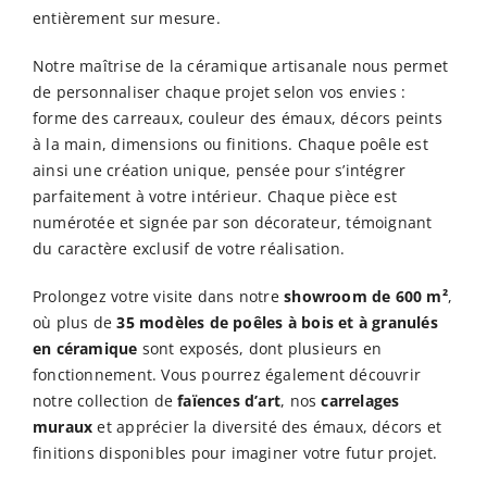
entièrement sur mesure.
Notre maîtrise de la céramique artisanale nous permet
de personnaliser chaque projet selon vos envies :
forme des carreaux, couleur des émaux, décors peints
à la main, dimensions ou finitions. Chaque poêle est
ainsi une création unique, pensée pour s’intégrer
parfaitement à votre intérieur. Chaque pièce est
numérotée et signée par son décorateur, témoignant
du caractère exclusif de votre réalisation.
Prolongez votre visite dans notre
showroom de 600 m²
,
où plus de
35 modèles de poêles à bois et à granulés
Contactez-nous au
en céramique
sont exposés, dont plusieurs en
03 21 30 30 90
fonctionnement. Vous pourrez également découvrir
notre collection de
faïences d’art
, nos
carrelages
muraux
et apprécier la diversité des émaux, décors et
ou indiquez votre numéro de téléphone et
finitions disponibles pour imaginer votre futur projet.
nous vous rappellerons dans les plus brefs
délais.