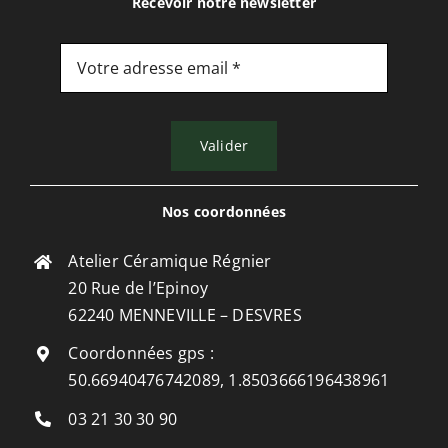
Recevoir notre newsletter
Contactez-nous au
Valider
03 21 30 30 90
Nos coordonnées
ou indiquez votre numéro de téléphone et
nous vous rappellerons dans les plus brefs
Atelier Céramique Régnier
délais.
20 Rue de l’Epinoy
62240 MENNEVILLE – DESVRES
Coordonnées gps :
50.66940476742089, 1.8503666196438961
03 21 30 30 90