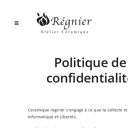
Passer
au
contenu
Toggle
Navigation
Découvrir
Politique de
Nos Modèles
confidentiali
Carrelage mural
Installation
Ceramique regnier s'engage à ce que la collecte et
Informatique et Libertés.
Nos réalisations